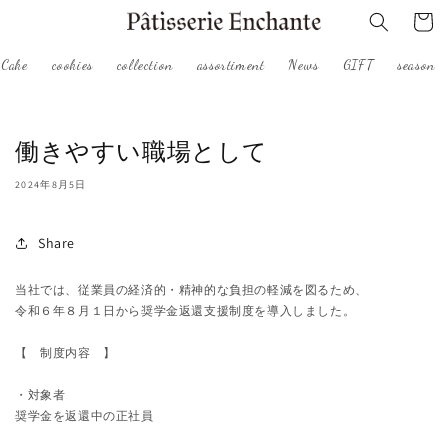
コンテ
ー
ンツに
進む
ト
Cake
cookies
collection
assortiment
News
GIFT
season
働きやすい職場として
2024年8月5日
Share
当社では、従業員の経済的・精神的な負担の軽減を図るため、
令和６年８⽉１⽇から奨学⾦返還⽀援制度を導⼊しました。
【　制度内容　】
・対象者
奨学⾦を返還中の正社員